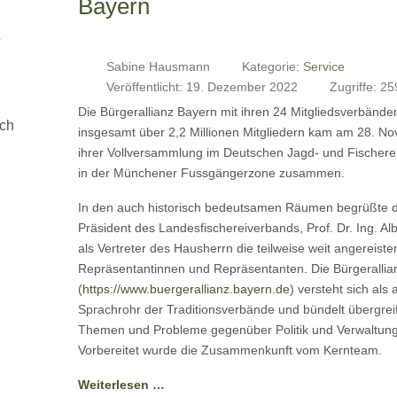
Bayern
4
Sabine Hausmann
Kategorie:
Service
Veröffentlicht: 19. Dezember 2022
Zugriffe: 2
Die Bürgerallianz Bayern mit ihren 24 Mitgliedsverbände
uch
insgesamt über 2,2 Millionen Mitgliedern kam am 28. N
ihrer Vollversammlung im Deutschen Jagd- und Fische
in der Münchener Fussgängerzone zusammen.
In den auch historisch bedeutsamen Räumen begrüßte 
Präsident des Landesfischereiverbands, Prof. Dr. Ing. Alb
als Vertreter des Hausherrn die teilweise weit angereiste
Repräsentantinnen und Repräsentanten. Die Bürgerallia
(
https://www.buergerallianz.bayern.de
) versteht sich als 
Sprachrohr der Traditionsverbände und bündelt übergre
Themen und Probleme gegenüber Politik und Verwaltung
Vorbereitet wurde die Zusammenkunft vom Kernteam.
Weiterlesen …