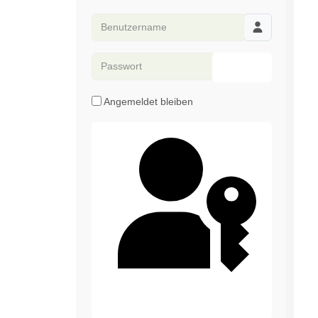
Benutzername
Passwort
Passwort anze
Angemeldet bleiben
Passkey verwenden