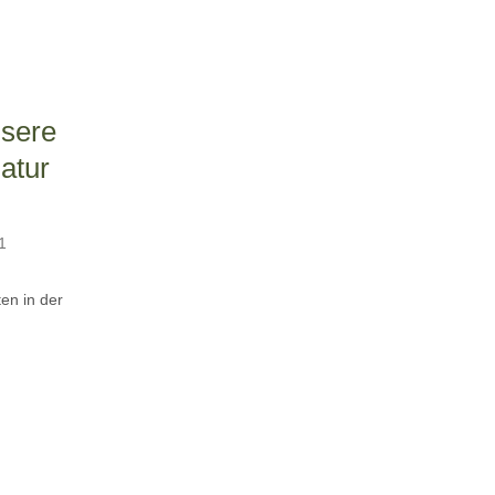
nsere
atur
1
en in der