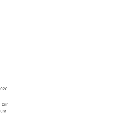
2020
 zur
 zum