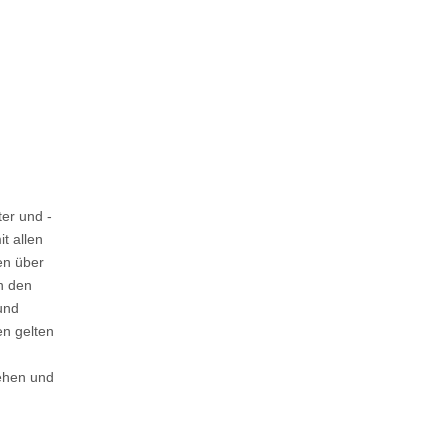
ter und -
t allen
en über
n den
und
en gelten
gehen und