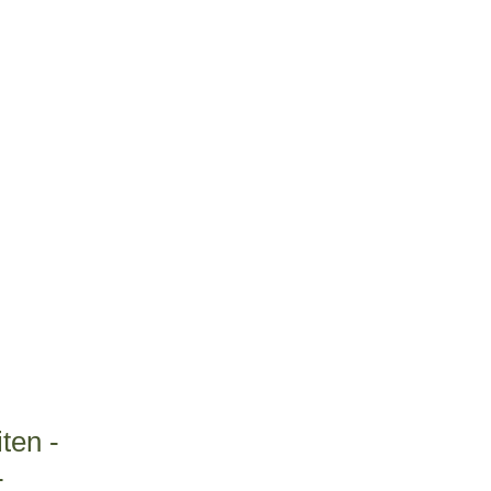
ten -
-