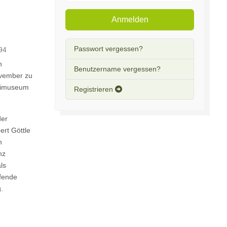
Anmelden
Passwort vergessen?
594
n
Benutzername vergessen?
ovember zu
reimuseum
Registrieren
der
ert Göttle
n
nz
als
ifende
.