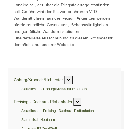
Landkreise", der über die Pfingstfeiertage stattfinden
soll. Geführt wird der Ritt von erfahrenen VFD-
Wanderrittführern aus der Region. Angeritten werden
pferdefreundliche Gaststätten, Sehenswürdigkeiten
und gemütliche Wanderreitstationen.
Eine detailierte Ausschreibung zu diesem Ritt findet ihr
demnächst auf unserer Webseite.
Nächster Beitrag: Adressen Regionalverband FS/DAH/PAF
Weiter
Weitere Informationen: Coburg/
Coburg/Kronach/Lichtenfels
Aktuelles aus Coburg/Kronach/Lichtenfels
Weitere Informationen: Fre
Freising - Dachau - Pfaffenhofen
Aktuelles aus Freising - Dachau - Pfaffenhofen
Stammtisch Neufahrn
Adressen FS/DAH/PAF