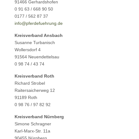
91466 Gerhardshofen
0 91 63 / 668 90 50
0177 / 562 87 37
info@pferdefuehrung.de
Kreisverband
Ansbach
Susanne Turbanisch
Wollersdorf 4
91564 Neuendettelsau
0 98 74 / 43 74
Kreisverband Roth
Richard Strobel
Raitersaicherweg 12
91189 Roth
0 98 76 / 97 82 92
Kreisverband Nürnberg
Simone Schragner
Karl-Marx-Str. 11a
90455 Nürnberg