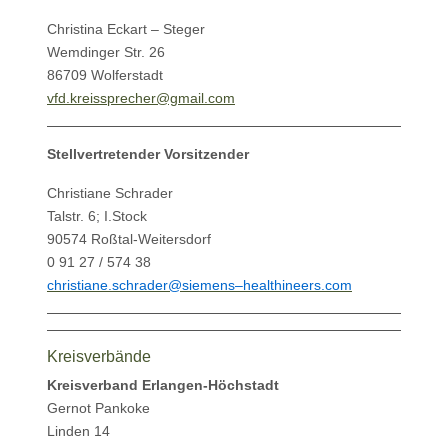
Christina Eckart – Steger
Wemdinger Str. 26
86709 Wolferstadt
vfd.kreissprecher@gmail.com
Stellvertretender Vorsitzender
Christiane Schrader
Talstr. 6; I.Stock
90574 Roßtal-Weitersdorf
0 91 27 / 574 38
christiane.schrader@siemens–healthineers.com
Kreisverbände
Kreisverband
Erlangen-Höchstadt
Gernot Pankoke
Linden 14