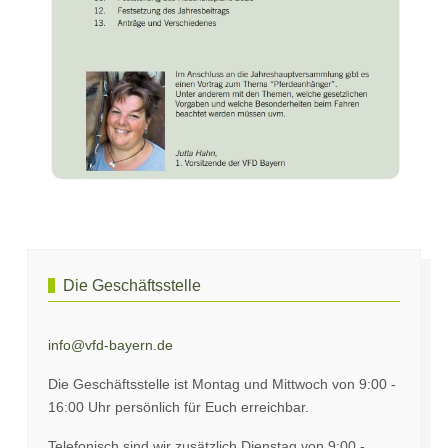
Vorheriger Beitrag: VFD und die „Blood Rule"
Nächster Beitrag: 
Zurück
Weiter
Die Geschäftsstelle
info@vfd-bayern.de
Die Geschäftsstelle ist Montag und Mittwoch von 9:00 -
16:00 Uhr persönlich für Euch erreichbar.
Telefonisch sind wir zusätzlich Dienstag von 9:00 -