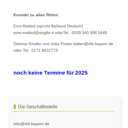
Kontakt zu allen Ritten
:
Enni Mattioli (spricht fließend Deutsch)
enni.mattioli@virgilio.it
oderTel.: 0039 340 998 5448
Dietmar Köstler und Jutta Poster
italien@vfd-bayern.de
oder Tel.: 0171 8832773
noch keine Termine für 2025
Nächster Beitrag: Ritte und Saumwanderungen
Weiter
Die Geschäftsstelle
info@vfd-bayern.de