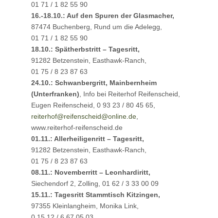
01 71 / 1 82 55 90
16.-18.10.: Auf den Spuren der Glasmacher,
87474 Buchenberg, Rund um die Adelegg,
01 71 / 1 82 55 90
18.10.: Spätherbstritt – Tagesritt,
91282 Betzenstein, Easthawk-Ranch,
01 75 / 8 23 87 63
24.10.: Schwanbergritt, Mainbernheim
(Unterfranken)
, Info bei Reiterhof Reifenscheid,
Eugen Reifenscheid, 0 93 23 / 80 45 65,
reiterhof@
reifenscheid@online.de
,
www.reiterhof-reifenscheid.de
01.11.: Allerheiligenritt – Tagesritt,
91282 Betzenstein, Easthawk-Ranch,
01 75 / 8 23 87 63
08.11.: Novemberritt – Leonhardiritt,
Siechendorf 2, Zolling, 01 62 / 3 33 00 09
15.11.: Tagesritt Stammtisch Kitzingen,
97355 Kleinlangheim, Monika Link,
0 15 12 / 6 67 05 03