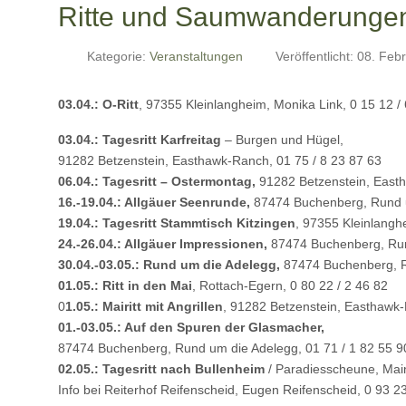
Ritte und Saumwanderunge
Kategorie:
Veranstaltungen
Veröffentlicht: 08. Fe
03.04.: O-Ritt
, 97355 Kleinlangheim, Monika Link, 0 15 12 /
03.04.: Tagesritt Karfreitag
– Burgen und Hügel,
91282 Betzenstein, Easthawk-Ranch, 01 75 / 8 23 87 63
06.04.: Tagesritt – Ostermontag,
91282 Betzenstein, Easth
16.-19.04.: Allgäuer Seenrunde,
87474 Buchenberg, Rund u
19.04.: Tagesritt Stammtisch Kitzingen
, 97355 Kleinlangh
24.-26.04.: Allgäuer Impressionen,
87474 Buchenberg, Rund
30.04.-03.05.: Rund um die Adelegg,
87474 Buchenberg, Ru
01.05.: Ritt in den Mai
, Rottach-Egern, 0 80 22 / 2 46 82
0
1.05.: Mairitt mit Angrillen
, 91282 Betzenstein, Easthawk-
01.-03.05.: Auf den Spuren der Glasmacher,
87474 Buchenberg, Rund um die Adelegg, 01 71 / 1 82 55 9
02.05.: Tagesritt nach Bullenheim
/ Paradiesscheune, Mai
Info bei Reiterhof Reifenscheid, Eugen Reifenscheid, 0 93 23