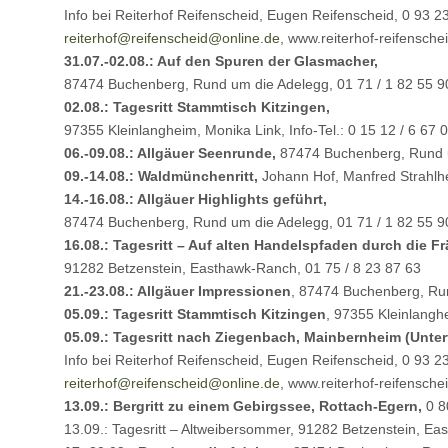
Info bei Reiterhof Reifenscheid, Eugen Reifenscheid, 0 93 23
reiterhof@
reifenscheid@online.de
, www.reiterhof-reifensche
31.07.-02.08.: Auf den Spuren der Glasmacher,
87474 Buchenberg, Rund um die Adelegg, 01 71 / 1 82 55 9
02.08.: Tagesritt Stammtisch Kitzingen,
97355 Kleinlangheim, Monika Link, Info-Tel.: 0 15 12 / 6 67 
06.-09.08.: Allgäuer Seenrunde,
87474 Buchenberg, Rund u
09.-14.08.: Waldmünchenritt,
Johann Hof, Manfred Strahlh
14.-16.08.: Allgäuer Highlights geführt,
87474 Buchenberg, Rund um die Adelegg, 01 71 / 1 82 55 9
16.08.: Tagesritt – Auf alten Handelspfaden durch die F
91282 Betzenstein, Easthawk-Ranch, 01 75 / 8 23 87 63
21.-23.08.: Allgäuer Impressionen
, 87474 Buchenberg, Run
05.09.: Tagesritt Stammtisch Kitzingen
, 97355 Kleinlangh
05.09.: Tagesritt nach Ziegenbach, Mainbernheim (Unter
Info bei Reiterhof Reifenscheid, Eugen Reifenscheid, 0 93 23
reiterhof@
reifenscheid@online.de
, www.reiterhof-reifensche
13.09.: Bergritt zu einem Gebirgssee, Rottach-Egern,
0 8
13.09.: Tagesritt – Altweibersommer, 91282 Betzenstein, Ea