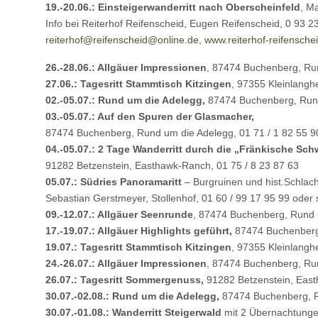
19.-20.06.: Einsteigerwanderritt nach Oberscheinfeld
, M
Info bei Reiterhof Reifenscheid, Eugen Reifenscheid, 0 93 23
reiterhof@
reifenscheid@online.de
,
www.reiterhof-reifensche
26.-28.06.: Allgäuer Impressionen
, 87474 Buchenberg, Run
27.06.: Tagesritt Stammtisch Kitzingen
, 97355 Kleinlangh
02.-05.07.: Rund um die Adelegg,
87474 Buchenberg, Rund 
03.-05.07.: Auf den Spuren der Glasmacher,
87474 Buchenberg, Rund um die Adelegg, 01 71 / 1 82 55 9
04.-05.07.: 2 Tage Wanderritt durch die „Fränkische Sch
91282 Betzenstein, Easthawk-Ranch, 01 75 / 8 23 87 63
05.07.: Südries Panoramaritt
– Burgruinen und hist.Schlach
Sebastian Gerstmeyer, Stollenhof, 01 60 / 99 17 95 99 oder
09.-12.07.: Allgäuer Seenrunde
, 87474 Buchenberg, Rund u
17.-19.07.: Allgäuer Highlights geführt,
87474 Buchenberg,
19.07.: Tagesritt Stammtisch Kitzingen
, 97355 Kleinlangh
24.-26.07.: Allgäuer Impressionen
, 87474 Buchenberg, Run
26.07.: Tagesritt Sommergenuss,
91282 Betzenstein, East
30.07.-02.08.: Rund um die Adelegg,
87474 Buchenberg, Ru
30.07.-01.08.: Wanderritt Steigerwald
mit 2 Übernachtunge