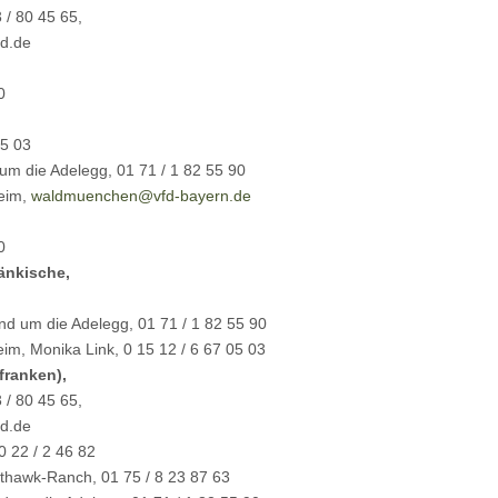
 / 80 45 65,
id.de
0
05 03
m die Adelegg, 01 71 / 1 82 55 90
eim,
waldmuenchen@vfd-bayern.de
0
ränkische,
d um die Adelegg, 01 71 / 1 82 55 90
eim, Monika Link, 0 15 12 / 6 67 05 03
franken),
 / 80 45 65,
id.de
0 22 / 2 46 82
sthawk-Ranch, 01 75 / 8 23 87 63