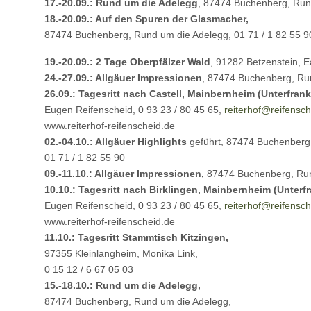
17.-20.09.: Rund um die Adelegg
, 87474 Buchenberg, Rund
18.-20.09.: Auf den Spuren der Glasmacher,
87474 Buchenberg, Rund um die Adelegg, 01 71 / 1 82 55 9
19.-20.09.: 2 Tage Oberpfälzer Wald
, 91282 Betzenstein, 
24.-27.09.: Allgäuer Impressionen
, 87474 Buchenberg, Run
26.09.: Tagesritt nach Castell, Mainbernheim (Unterfran
Eugen Reifenscheid, 0 93 23 / 80 45 65,
reiterhof@
reifensc
www.reiterhof-reifenscheid.de
02.-04.10.: Allgäuer Highlights
geführt, 87474 Buchenberg
01 71 / 1 82 55 90
09.-11.10.: Allgäuer Impressionen,
87474 Buchenberg, Rund
10.10.: Tagesritt nach Birklingen, Mainbernheim (Unterf
Eugen Reifenscheid, 0 93 23 / 80 45 65,
reiterhof@
reifensc
www.reiterhof-reifenscheid.de
11.10.: Tagesritt Stammtisch Kitzingen,
97355 Kleinlangheim, Monika Link,
0 15 12 / 6 67 05 03
15.-18.10.: Rund um die Adelegg,
87474 Buchenberg, Rund um die Adelegg,