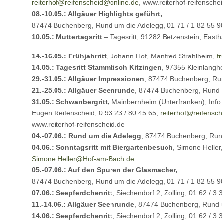
reiterhof@
reifenscheid@online.de
, www.reiterhof-reifensche
08.-10.05.: Allgäuer Highlights geführt,
87474 Buchenberg, Rund um die Adelegg, 01 71 / 1 82 55 9
10.05.: Muttertagsritt
– Tagesritt, 91282 Betzenstein, East
14.-16.05.: Frühjahrritt
, Johann Hof, Manfred Strahlheim,
f
14.05.: Tagesritt Stammtisch Kitzingen
, 97355 Kleinlangh
29.-31.05.: Allgäuer Impressionen
, 87474 Buchenberg, Run
21.-25.05.: Allgäuer Seenrunde
, 87474 Buchenberg, Rund u
31.05.: Schwanbergritt,
Mainbernheim (Unterfranken), Info 
Eugen Reifenscheid, 0 93 23 / 80 45 65,
reiterhof@
reifensc
www.reiterhof-reifenscheid.de
04.-07.06.: Rund um die Adelegg
, 87474 Buchenberg, Rund
04.06.: Sonntagsritt mit Biergartenbesuch
, Simone Heller
Simone.Heller@Hof-am-Bach.de
05.-07.06.: Auf den Spuren der Glasmacher,
87474 Buchenberg, Rund um die Adelegg, 01 71 / 1 82 55 9
07.06.: Seepferdchenritt
, Siechendorf 2, Zolling, 01 62 / 3 
11.-14.06.: Allgäuer Seenrunde
, 87474 Buchenberg, Rund u
14.06.: Seepferdchenritt
, Siechendorf 2, Zolling, 01 62 / 3 