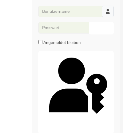
Benutzername
Passwort
Passwort anze
Angemeldet bleiben
Passkey verwenden