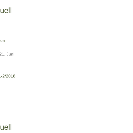
uell
ern
 21. Juni
1-2/2018
uell