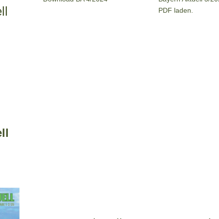
ll
PDF laden.
ll