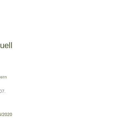
uell
ern
 07.
4/2020