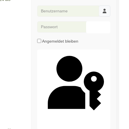
Benutzername
Passwort
Passwort anze
Angemeldet bleiben
Passkey verwenden