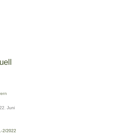
uell
ern
 22. Juni
1-2/2022