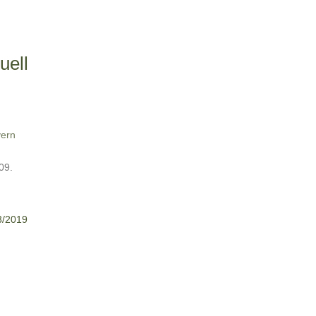
uell
ern
 09.
3/2019