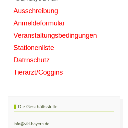
Ausschreibung
Anmeldeformular
Veranstaltungsbedingungen
Stationenliste
Datrnschutz
Tierarzt/Coggins
Vorheriger Beitrag: Änderung der Vorschriften zum Pferdetra
Nächster Beitrag: 
Zurück
Weiter
Die Geschäftsstelle
info@vfd-bayern.de