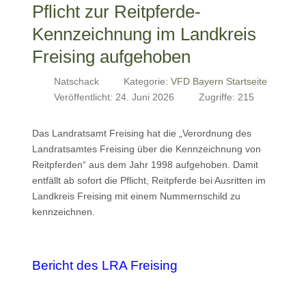
Pflicht zur Reitpferde-
Kennzeichnung im Landkreis
Freising aufgehoben
Natschack
Kategorie:
VFD Bayern Startseite
Veröffentlicht: 24. Juni 2026
Zugriffe: 215
Das Landratsamt Freising hat die „Verordnung des
Landratsamtes Freising über die Kennzeichnung von
Reitpferden“ aus dem Jahr 1998 aufgehoben. Damit
entfällt ab sofort die Pflicht, Reitpferde bei Ausritten im
Landkreis Freising mit einem Nummernschild zu
kennzeichnen.
Bericht des LRA Freising
Vorheriger Beitrag: 47. Wanderritt nach Waldmünchen 09. Au
Nächster Beitrag:
Zurück
Weiter