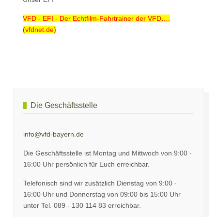
VFD - EFI - Der Echtfilm-Fahrtrainer der VFD….
(vfdnet.de)
Vorheriger Beitrag: Die neue BA 4/2024 ist da
Nächster Beitrag: 
Zurück
Weiter
Die Geschäftsstelle
info@vfd-bayern.de
Die Geschäftsstelle ist Montag und Mittwoch von 9:00 -
16:00 Uhr persönlich für Euch erreichbar.
Telefonisch sind wir zusätzlich Dienstag von 9:00 -
16:00 Uhr und Donnerstag von 09:00 bis 15:00 Uhr
unter Tel. 089 - 130 114 83 erreichbar.